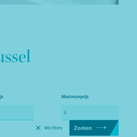
ussel
js
Maximumprijs
Zoeken
Wis filters