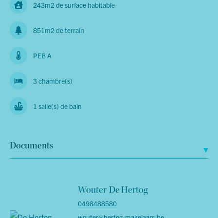
243m2 de surface habitable
851m2 de terrain
PEB A
3 chambre(s)
1 salle(s) de bain
Documents
Wouter
De Hertog
0498488580
wouter@hertog-makelaars.be