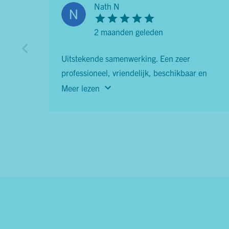
Nath N
2 maanden geleden
Uitstekende samenwerking. Een zeer
professioneel, vriendelijk, beschikbaar en
altijd attent team! Bedankt voor de verkoop
Meer lezen
van ons appartement.