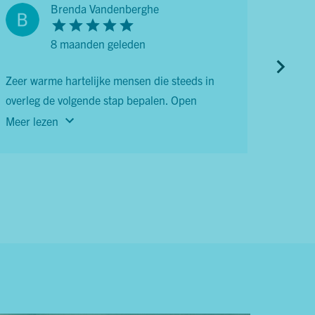
Brenda Vandenberghe
8 maanden geleden
Zeer warme hartelijke mensen die steeds in
Een we
overleg de volgende stap bepalen. Open
assist
communicatie, integriteit en authenticiteit.
is vlek
Meer lezen
Meer l
Alles behalve een typische immomakelaar.
beslom
Moeilijk dossier tot een goed einde gebracht.
opgevo
Bedankt! Brenda & Christophe
harte 
gemaak
hier da